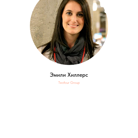
Эмили Хиллерс
Twofour Group