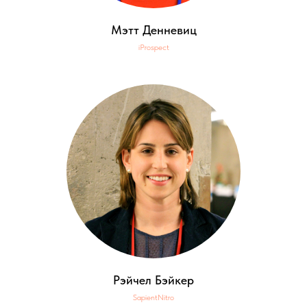
Мэтт Денневиц
iProspect
Рэйчел Бэйкер
SapientNitro