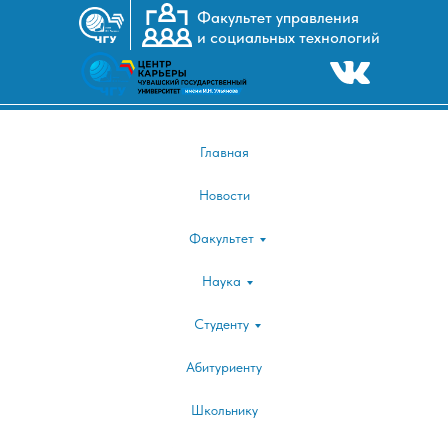
Факультет управления
и социальных технологий
I
|25-26 апреля XXII Международная научно
веке"|
Главная
Новости
Факультет
Наука
Студенту
Абитуриенту
Школьнику