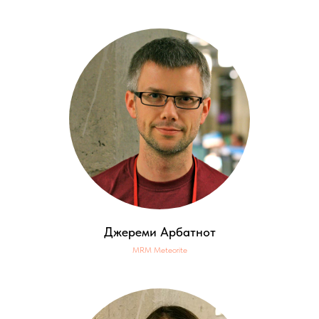
Джереми Арбатнот
MRM Meteorite