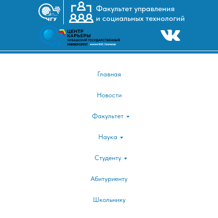
Факультет управления
и социальных технологий
I
|25-26 апреля XXII Международная научно
веке"|
Главная
Новости
Факультет
Наука
Студенту
Абитуриенту
Школьнику