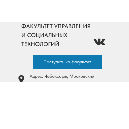
ФАКУЛЬТЕТ УПРАВЛЕНИЯ
И СОЦИАЛЬНЫХ
ТЕХНОЛОГИЙ
Поступить на факультет
Адрес: Чебоксары, Московский
просп., 19 (корпус О, этаж 1)
Телефонный справочник
+7 (8352) 45-20-31 доб. (внутр.) 24-01.,
+7 (8352) 58-36-02,
+7 (8352) 45-24-96
пн-пт 8.00 - 16.00, обед