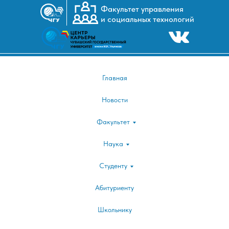
Факультет управления
и социальных технологий
I
|25-26 апреля XXII Международная научно
веке"|
Главная
Новости
Факультет
Наука
Студенту
Абитуриенту
Школьнику