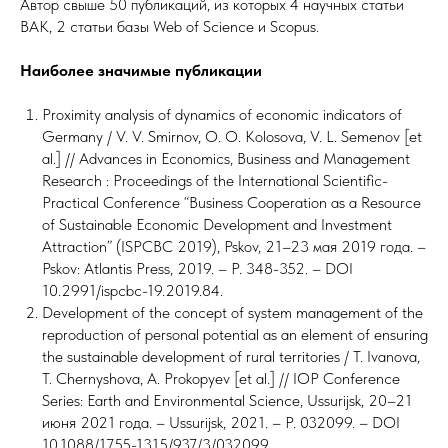
Автор свыше 50 публикаций, из которых 4 научных статьи
ВАК, 2 статьи базы Web of Scienсe и Scopus.
Наиболее значимые публикации
Proximity analysis of dynamics of economic indicators of
Germany / V. V. Smirnov, O. O. Kolosova, V. L. Semenov [et
al.] // Advances in Economics, Business and Management
Research : Proceedings of the International Scientific-
Practical Conference “Business Cooperation as a Resource
of Sustainable Economic Development and Investment
Attraction” (ISPCBC 2019), Pskov, 21–23 мая 2019 года. –
Pskov: Atlantis Press, 2019. – P. 348-352. – DOI
10.2991/ispcbc-19.2019.84.
Development of the concept of system management of the
reproduction of personal potential as an element of ensuring
the sustainable development of rural territories / T. Ivanova,
T. Chernyshova, A. Prokopyev [et al.] // IOP Conference
Series: Earth and Environmental Science, Ussurijsk, 20–21
июня 2021 года. – Ussurijsk, 2021. – P. 032099. – DOI
10.1088/1755-1315/937/3/032099.