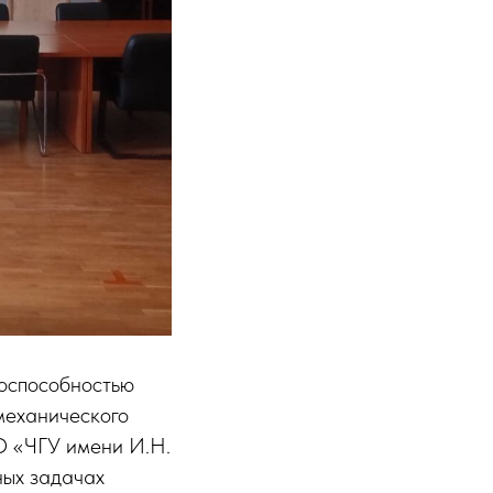
тоспособностью
механического
О «ЧГУ имени И.Н.
ных задачах