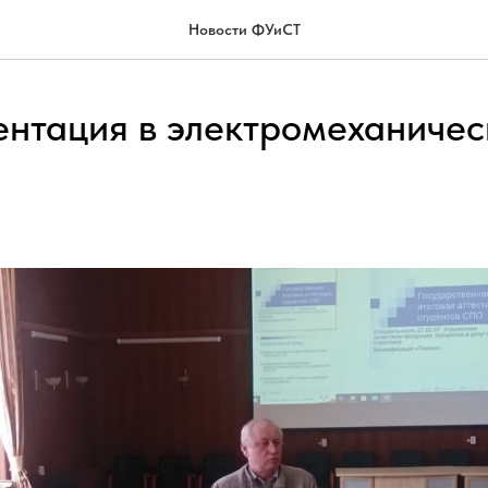
Новости ФУиСТ
нтация в электромеханиче