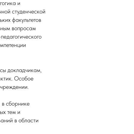
гогика и
чной студенческой
ьких факультетов
ьным вопросам
-педагогического
омпетенции
осы докладчикам,
ктик. Особое
учреждении.
 в сборнике
ых тем и
ваний в области