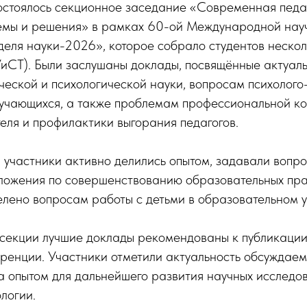
состоялось секционное заседание «Современная педа
лемы и решения» в рамках 60-ой Международной нау
ля науки-2026», которое собрало студентов нескол
СТ). Были заслушаны доклады, посвящённые актуал
ческой и психологической науки, вопросам психолого
учающихся, а также проблемам профессиональной к
еля и профилактики выгорания педагогов.
 участники активно делились опытом, задавали вопр
ложения по совершенствованию образовательных пра
елено вопросам работы с детьми в образовательном 
 секции лучшие доклады рекомендованы к публикации
ренции. Участники отметили актуальность обсуждаем
 опытом для дальнейшего развития научных исследо
логии.