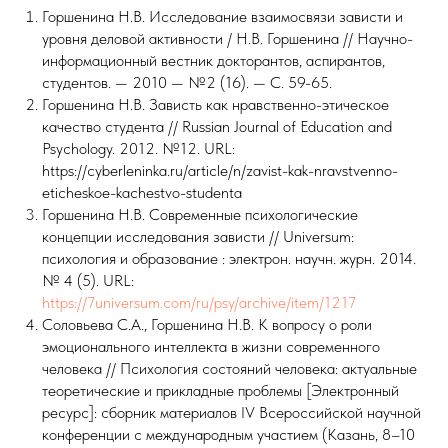
Горшенина Н.В. Исследование взаимосвязи зависти и
уровня деловой активности / Н.В. Горшенина // Научно-
информационный вестник докторантов, аспирантов,
студентов. — 2010 — №2 (16). — С. 59-65.
Горшенина Н.В. Зависть как нравственно-этическое
качество студента // Russian Journal of Education and
Psychology. 2012. №12. URL:
https://cyberleninka.ru/article/n/zavist-kak-nravstvenno-
eticheskoe-kachestvo-studenta
Горшенина Н.В. Современные психологические
концепции исследования зависти // Universum:
психология и образование : электрон. научн. журн. 2014.
№ 4 (5). URL:
https://7universum.com/ru/psy/archive/item/1217
Соловьева С.А., Горшенина Н.В. К вопросу о роли
эмоционального интеллекта в жизни современного
человека // Психология состояний человека: актуальные
теоретические и прикладные проблемы [Электронный
ресурс]: сборник материалов IV Всероссийской научной
конференции с международным участием (Казань, 8–10