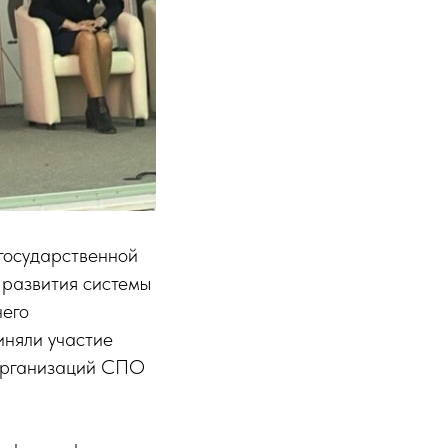
 государственной
развития системы
него
иняли участие
 организаций СПО