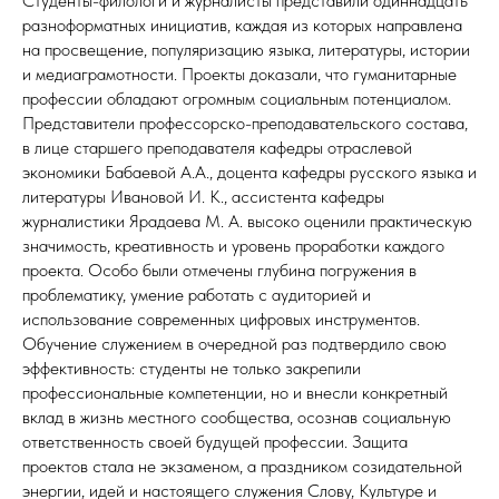
Студенты-филологи и журналисты представили одиннадцать
разноформатных инициатив, каждая из которых направлена
на просвещение, популяризацию языка, литературы, истории
и медиаграмотности. Проекты доказали, что гуманитарные
профессии обладают огромным социальным потенциалом.
Представители профессорско-преподавательского состава,
в лице старшего преподавателя кафедры отраслевой
экономики Бабаевой А.А., доцента кафедры русского языка и
литературы Ивановой И. К., ассистента кафедры
журналистики Ярадаева М. А. высоко оценили практическую
значимость, креативность и уровень проработки каждого
проекта. Особо были отмечены глубина погружения в
проблематику, умение работать с аудиторией и
использование современных цифровых инструментов.
Обучение служением в очередной раз подтвердило свою
эффективность: студенты не только закрепили
профессиональные компетенции, но и внесли конкретный
вклад в жизнь местного сообщества, осознав социальную
ответственность своей будущей профессии. Защита
проектов стала не экзаменом, а праздником созидательной
энергии, идей и настоящего служения Слову, Культуре и