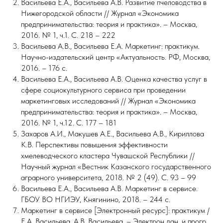
Васильева Е.А., Васильева А.В. Развитие пчеловодства в
Нижегородской области // Журнал «Экономика
предпринимательства: теория и практика». – Москва,
2016. № 1, ч.1. С. 218 – 222
Васильева А.В., Васильева Е.А. Маркетинг: практикум.
Научно-издательский центр «Актуальность. РФ, Москва,
2016. – 176 с.
Васильева Е.А., Васильева А.В. Оценка качества услуг в
сфере социокультурного сервиса при проведении
маркетинговых исследований // Журнал «Экономика
предпринимательства: теория и практика». – Москва,
2016. № 1, ч.12. С. 177 – 181
Захаров А.И., Макушев А.Е., Васильева А.В., Кириллова
К.В. Перспективы повышения эффективности
хмелеводческого кластера Чувашской Республики //
Научный журнал «Вестник Казанского государственного
аграрного университета, 2018. № 2 (49). С. 93 – 99
Васильева Е.А., Васильева А.В. Маркетинг в сервисе.
ГБОУ ВО НГИЭУ, Княгинино, 2018. – 244 с.
Маркетинг в сервисе [Электронный ресурс]: практикум /
Е.А. Васильева, А.В. Васильева. – Электрон дан. и прогр.