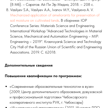
(8 Мб). – Саратов: Ай Пи Эр Медиа, 2018. – 208 с.
Vasilyev S.A., Vasilyev A.A., Ivanov M.Y., Vasilyeva A. V.
Mechanized application of ameliorants for preservation of
soil moisture on cultivated lands
. В сборнике: IOP
Conference Series: Materials Science and Engineering.
International Workshop "Advanced Technologies in Material
Science, Mechanical and Automation Engineering – MIP:
Engineering – 2019". Krasnoyarsk Science and Technology
City Hall of the Russian Union of Scientific and Engineering
Associations. 2019. С. 62018.
Дополнительные сведения
Повышение квалификации по программам:
«Современные образовательные технологии в вузе»
(2009, Центр дополнительного образования, довузовской
и профессиональной подготовки Чебоксарского
кооперативного института РУК, г. Чебоксары)
«Инновационный агромаркетинг» (2011, Институт ДПО