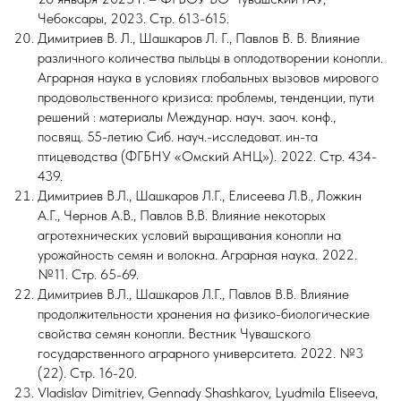
Чебоксары, 2023. Стр. 613-615.
Димитриев В. Л., Шашкаров Л. Г., Павлов В. В. Влияние
различного количества пыльцы в оплодотворении конопли.
Аграрная наука в условиях глобальных вызовов мирового
продовольственного кризиса: проблемы, тенденции, пути
решений : материалы Междунар. науч. заоч. конф.,
посвящ. 55-летию Сиб. науч.-исследоват. ин-та
птицеводства (ФГБНУ «Омский АНЦ»). 2022. Стр. 434-
439.
Димитриев В.Л., Шашкаров Л.Г., Елисеева Л.В., Ложкин
А.Г., Чернов А.В., Павлов В.В. Влияние некоторых
агротехнических условий выращивания конопли на
урожайность семян и волокна. Аграрная наука. 2022.
№11. Стр. 65-69.
Димитриев В.Л., Шашкаров Л.Г., Павлов В.В. Влияние
продолжительности хранения на физико-биологические
свойства семян конопли. Вестник Чувашского
государственного аграрного университета. 2022. №3
(22). Стр. 16-20.
Vladislav Dimitriev, Gennady Shashkarov, Lyudmila Eliseeva,