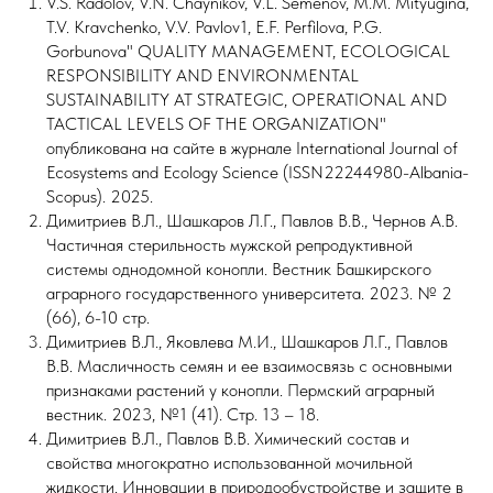
V.S. Radolov, V.N. Chaynikov, V.L. Semenov, M.M. Mityugina,
T.V. Kravchenko, V.V. Pavlov1, E.F. Perfilova, P.G.
Gorbunova" QUALITY MANAGEMENT, ECOLOGICAL
RESPONSIBILITY AND ENVIRONMENTAL
SUSTAINABILITY AT STRATEGIC, OPERATIONAL AND
TACTICAL LEVELS OF THE ORGANIZATION"
опубликована на сайте в журнале International Journal of
Ecosystems and Ecology Science (ISSN22244980-Albania-
Scopus). 2025.
Димитриев В.Л., Шашкаров Л.Г., Павлов В.В., Чернов А.В.
Частичная стерильность мужской репродуктивной
системы однодомной конопли. Вестник Башкирского
аграрного государственного университета. 2023. № 2
(66), 6-10 стр.
Димитриев В.Л., Яковлева М.И., Шашкаров Л.Г., Павлов
В.В. Масличность семян и ее взаимосвязь с основными
признаками растений у конопли. Пермский аграрный
вестник. 2023, №1 (41). Стр. 13 – 18.
Димитриев В.Л., Павлов В.В. Химический состав и
свойства многократно использованной мочильной
жидкости. Инновации в природообустройстве и защите в