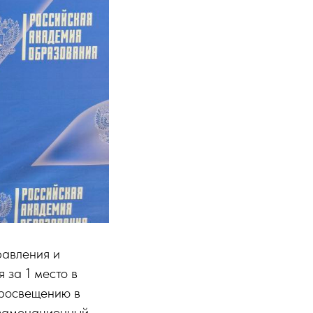
равления и
 за 1 место в
просвещению в
кзаменационный