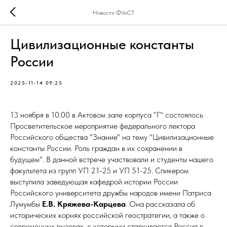
Новости ФУиСТ
Цивилизационные константы
России
2025-11-14 09:25
13 ноября в 10:00 в Актовом зале корпуса "Г" состоялось
Просветительское мероприятие федерального лектора
Российского общества "Знание" на тему "Цивилизационные
константы России. Роль граждан в их сохранении в
будущем". В данной встрече участвовали и студенты нашего
факультета из групп УП 21-25 и УП 51-25. Спикером
выступила заведующая кафедрой истории России
Российского университета дружбы народов имени Патриса
Лумумбы
Е.В. Кряжева-Карцева
. Она рассказала об
исторических корнях российской геостратегии, а также о
современных вызовах, с которыми сталкивается Россия в