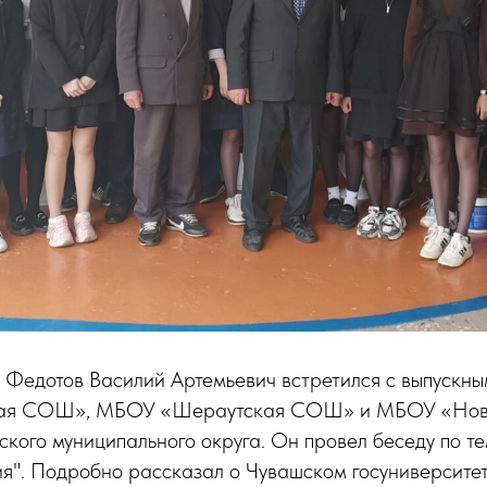
 Федотов Василий Артемьевич встретился с выпускн
ая СОШ», МБОУ «Шераутская СОШ» и МБОУ «Нов
ого муниципального округа. Он провел беседу по т
ия". Подробно рассказал о Чувашском госуниверсите