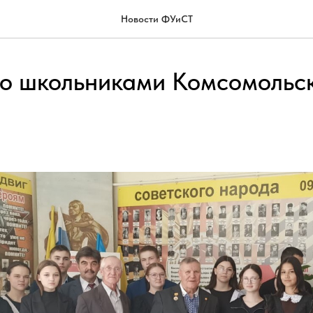
Новости ФУиСТ
со школьниками Комсомольс