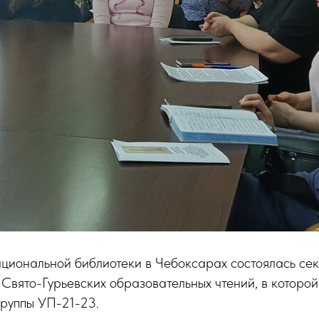
циональной библиотеки в Чебоксарах состоялась сек
вято-Гурьевских образовательных чтений, в которой
группы УП-21-23.