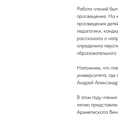
Работа чтений бы
просвещения. На 
просвещения дете
педагогики, канд
рассказала о напр
определила персп
образовательного 
Напомним, что пле
университета, где
Андрей Александр
В этом году чтени
летию представле
Архиепископа Вен