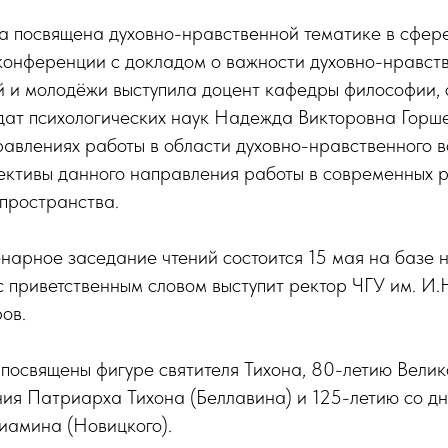
ла посвящена духовно-нравственной тематике в сфер
конференции с докладом о важности духовно-нравст
й и молодёжи выступила доцент кафедры философии, 
идат психологических наук Надежда Викторовна Горш
авлениях работы в области духовно-нравственного в
ективы данного направления работы в современных 
пространства.
нарное заседание чтений состоится 15 мая на базе 
 с приветственным словом выступит ректор ЧГУ им. И.
ов.
я посвящены фигуре святителя Тихона, 80-летию Вели
ния Патриарха Тихона (Беллавина) и 125-летию со д
иамина (Новицкого).