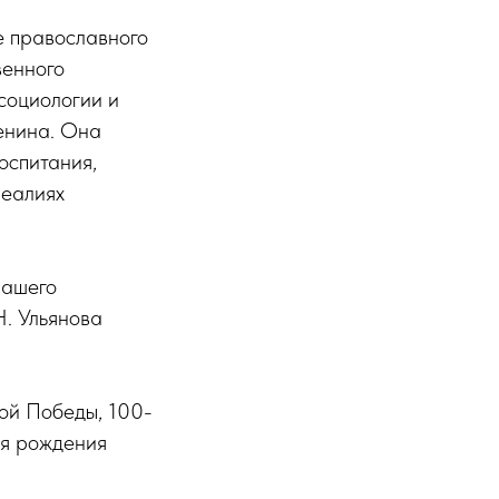
е православного
венного
социологии и
енина. Она
оспитания,
реалиях
нашего
Н. Ульянова
кой Победы, 100-
ня рождения