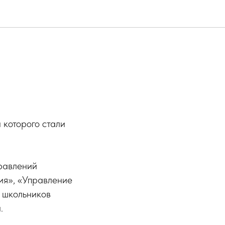
 которого стали
равлений
ия», «Управление
я школьников
.