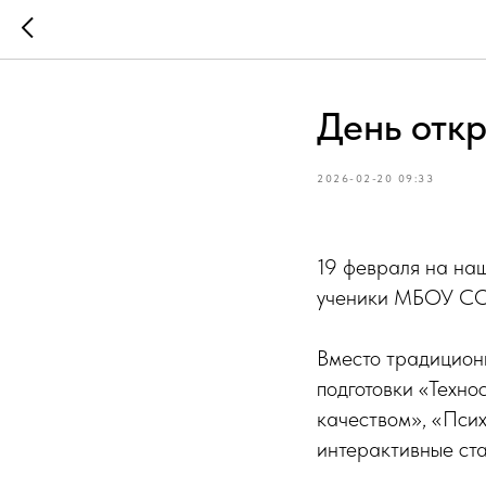
День отк
2026-02-20 09:33
19 февраля на наш
ученики МБОУ СО
Вместо традицион
подготовки «Техно
качеством», «Псих
интерактивные ст