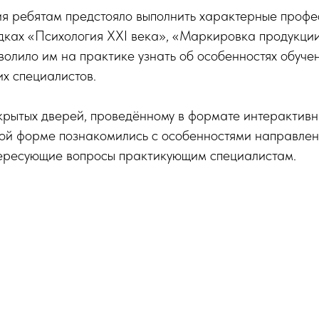
ия ребятам предстояло выполнить характерные проф
дках «Психология XXI века», «Маркировка продукци
зволило им на практике узнать об особенностях обуче
их специалистов.
крытых дверей, проведённому в формате интерактивн
ой форме познакомились с особенностями направлен
тересующие вопросы практикующим специалистам.