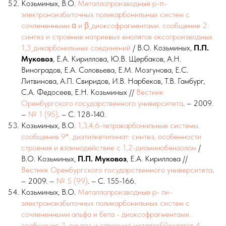
Козьминых, В.О.
Металлопроизводные p-π-
электроноизбыточных поликарбонильных систем с
сочлененными α и β_диоксофрагментами. сообщение 2.
синтез и строение натриевых енолятов оксопроизводных
1,3_дикарбонильных соединений
/ В.О. Козьминых,
П.П.
Муковоз
, Е.А. Кириллова, Ю.В. Щербаков, А.Н.
Виноградов, Е.А. Соловьева, Е.М. Мозгунова, Е.С.
Литвинова, А.П. Свиридов, И.В. Нарбеков, Т.В. Гамбург,
С.А. Федосеев, Е.Н. Козьминых //
Вестник
Оренбургского государственного университета
. – 2009.
–
№ 1 (95)
. – С. 128-140.
Козьминых, В.О.
1,3,4,6-тетракарбонильные системы.
сообщение 9*. диэтилкетипинат: синтез, особенности
строения и взаимодействие с 1,2-диаминобензолом
/
В.О. Козьминых,
П.П. Муковоз
, Е.А. Кириллова //
Вестник Оренбургского государственного университета
.
– 2009. –
№ 5 (99)
. – С. 155-166.
Козьминых, В.О.
Металлопроизводные p- пи-
электроноизбыточных поликарбонильных систем с
сочлененными альфа и бета - диоксофрагментами.
сообщение 3. синтез и строение металло(ii)хелатов 4-