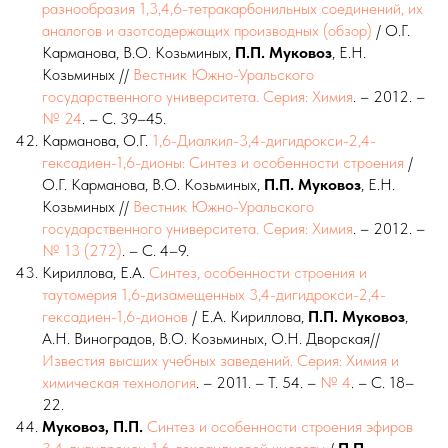
разнообразия 1,3,4,6-тетракарбонильных соединений, их
аналогов и азотсодержащих производных (обзор)
/ О.Г.
Карманова, В.О. Козьминых,
П.П.
Муковоз
, Е.Н.
Козьминых //
Вестник Южно-Уральского
государственного университета. Серия: Химия
. – 2012. –
№ 24
. – С. 39–45.
Карманова, О.Г.
1,6-Диалкил-3,4-дигидрокси-2,4-
гексадиен-1,6-дионы: Синтез и особенности строения
/
О.Г. Карманова, В.О. Козьминых,
П.П.
Муковоз
, Е.Н.
Козьминых //
Вестник Южно-Уральского
государственного университета. Серия: Химия
. – 2012. –
№ 13 (272)
. – С. 4–9.
Кириллова, Е.А.
Синтез, особенности строения и
таутомерия 1,6-дизамещенных 3,4-дигидрокси-2,4-
гексадиен-1,6-дионов
/ Е.А. Кириллова,
П.П. Муковоз
,
А.Н. Виноградов, В.О. Козьминых, О.Н. Дворская//
Известия высших учебных заведений. Серия: Химия и
химическая технология
. – 2011. – Т. 54. –
№ 4
. – С. 18–
22.
Муковоз, П.П.
Синтез и особенности строения эфиров