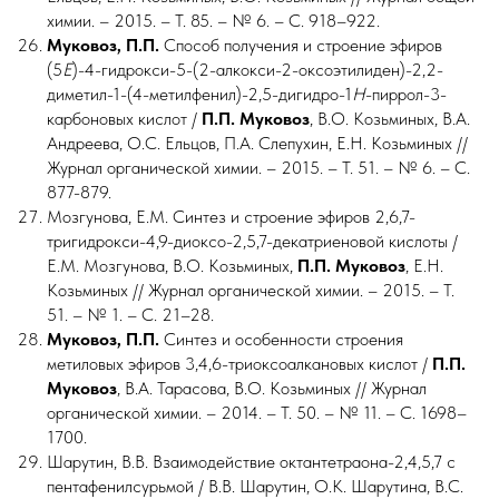
химии. – 2015. – Т. 85. – № 6. – С. 918–922.
Муковоз, П.П.
Способ получения и строение эфиров
(5
E
)-4-гидрокси-5-(2-алкокси-2-оксоэтилиден)-2,2-
диметил-1-(4-метилфенил)-2,5-дигидро-1
H
-пиррол-3-
карбоновых кислот /
П.П. Муковоз
, В.О. Козьминых, В.А.
Андреева, О.С. Ельцов, П.А. Слепухин, Е.Н. Козьминых //
Журнал органической химии. – 2015. – Т. 51. – № 6. – С.
877-879.
Мозгунова, Е.М. Синтез и строение эфиров 2,6,7-
тригидрокси-4,9-диоксо-2,5,7-декатриеновой кислоты /
Е.М. Мозгунова, В.О. Козьминых,
П.П.
Муковоз
, Е.Н.
Козьминых // Журнал органической химии. – 2015. – Т.
51. – № 1. – С. 21–28.
Муковоз, П.П.
Синтез и особенности строения
метиловых эфиров 3,4,6-триоксоалкановых кислот /
П.П.
Муковоз
, В.А. Тарасова, В.О. Козьминых // Журнал
органической химии.
– 2014. – Т. 50. – № 11. – С. 1698–
1700.
Шарутин, В.В. Взаимодействие октантетраона-2,4,5,7 с
пентафенилсурьмой / В.В. Шарутин, О.К. Шарутина, В.С.