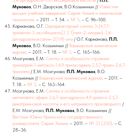
3,4-дигидрокси-1,6-гександиовой кислоты
/
П.П.
Муковоз
, О.Н. Дворская, В.О.Козьминых //
Известия
высших учебных заведений. Серия: Химия и химическая
технология
. – 2011. – Т. 54. –
№ 5
. – С. 96–100.
Карманова, О.Г.
Однореакторный синтез 3-(4,7,7-
триметил-3-оксобицикло[2.2.1]гепт-2-илиден)-3,4-
дигидрохиноксалин-2(1
H
)-она
/ О.Г. Карманова,
П.П.
Муковоз
, В.О. Козьминых //
Башкирский химический
журнал
. – 2011. – Т. 18. –
№ 3
. – С. 165–166.
Мозгунова, Е.М.
Синтез и особенности строения
тринатрий-1-метокси-1,4,9-триоксодека-2,5,7-триен-2,6,7-
триолята
/ Е.М. Мозгунова,
П.П.
Муковоз
, В.О.
Козьминых //
Башкирский химический журнал
. – 2011. –
Т. 18. –
№ 3
. – С. 163–164.
Мозгунова, Е.М.
Синтез и особенности строения
метилового эфира 2,6,7-тригидрокси-4,9-диоксо-2,5,7-
декатриеновой кислоты и его натриевого производного
/
Е.М. Мозгунова,
П.П.
Муковоз
, В.О. Козьминых //
Вестник Южно-Уральского государственного
университета. Серия: Химия
. – 2011. –
№ 33 (250)
. – С.
28–36.