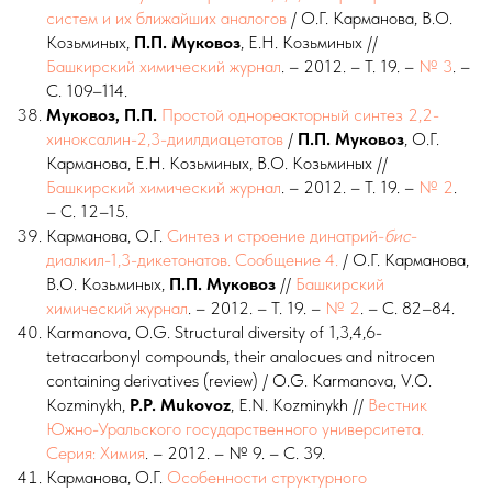
систем и их ближайших аналогов
/ О.Г. Карманова, В.О.
Козьминых,
П.П.
Муковоз
, Е.Н. Козьминых //
Башкирский химический журнал
. – 2012. – Т. 19. –
№ 3
. –
С. 109–114.
Муковоз, П.П.
Простой однореакторный синтез 2,2-
хиноксалин-2,3-диилдиацетатов
/
П.П.
Муковоз
, О.Г.
Карманова, Е.Н. Козьминых, В.О. Козьминых //
Башкирский химический журнал
. – 2012. – Т. 19. –
№ 2
.
– С. 12–15.
Карманова, О.Г.
Синтез и строение динатрий-
бис
-
диалкил-1,3-дикетонатов. Сообщение 4.
/ О.Г. Карманова,
В.О. Козьминых,
П.П.
Муковоз
//
Башкирский
химический журнал
. – 2012. – Т. 19. –
№ 2
. – С. 82–84.
Karmanova, O.G. Structural diversity of 1,3,4,6-
tetracarbonyl compounds, their analocues and nitrocen
containing derivatives (review) / O.G. Karmanova, V.O.
Kozminykh,
P.P. Mukovoz
, E.N. Kozminykh //
Вестник
Южно-Уральского государственного университета.
Серия: Химия
. – 2012. – № 9. – С. 39.
Карманова, О.Г.
Особенности структурного