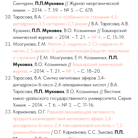
Сенчурин,
П.П.Муковоз
// Журнал неорганической
химии. – 2014. – Т. 59. – № 5. – С. 678.
Тарасова, В.А.
Синтез и особенности строения 4,5-
дигидрокси-3,5-октадиен-2,7-диона
/ В.А. Тарасова,
А.В.
Кузьмин,
П.П. Муковоз
, В.О. Козьминых // Башкирский
химический журнал. – 2014. – Т. 21. –
№ 4
. – С. 15-19.
Мозгунова, Е.М.
Метил-2-гидрокси-2-(3-гидрокси-4-
метил-2,5-диоксо-3-циклопентелиден)ацетат: получение
и строение
/ Е.М. Мозгунова, Е.Н. Козьминых,
П.П.
Муковоз
, В.О. Козьминых //
Башкирский химический
журнал
. – 2014. – Т. 21. –
№ 1
. – С. 18–20.
Тарасова, В.А. Синтез метиловых эфиров 3,4-
дигидрокси-6-оксо-2,4-алкадиеновых кислот / В.А.
Тарасова,
П.П. Муковоз
, В.О. Козьминых // Вестник
южно-уральского государственного университета. Серия:
Химия. – 2014. – Т. 6. – № 3. – С. 11-16.
Карманова, О.Г.
Радикалсвязывающая активность
продукта взаимодействия метилового эфира 3,4-
дигидрокси-6-оксо-2,4-гексадиеновой кислоты с 1,2-
диаминобензолом
/ О.Г. Карманова, С.С. Зыкова,
П.П.