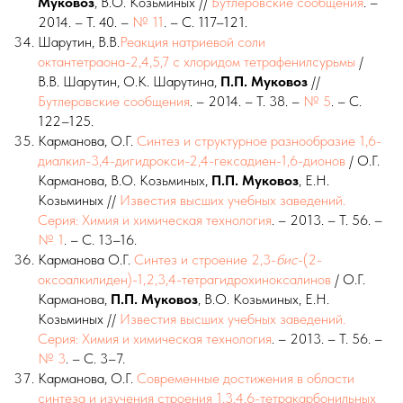
Муковоз
, В.О. Козьминых //
Бутлеровские сообщения
. –
2014. – Т. 40. –
№ 11
. – С. 117–121.
Шарутин, В.В.
Реакция натриевой соли
октантетраона-2,4,5,7 с хлоридом тетрафенилсурьмы
/
В.В. Шарутин, О.К. Шарутина,
П.П.
Муковоз
//
Бутлеровские сообщения
. – 2014. – Т. 38. –
№ 5
. – С.
122–125.
Карманова, О.Г.
Синтез и структурное разнообразие 1,6-
диалкил-3,4-дигидрокси-2,4-гексадиен-1,6-дионов
/ О.Г.
Карманова, В.О. Козьминых,
П.П.
Муковоз
, Е.Н.
Козьминых //
Известия высших учебных заведений.
Серия: Химия и химическая технология
. – 2013. – Т. 56. –
№ 1
. – С. 13–16.
Карманова О.Г.
Синтез и строение 2,3-
бис
-(2-
оксоалкилиден)-1,2,3,4-тетрагидрохиноксалинов
/ О.Г.
Карманова,
П.П.
Муковоз
, В.О. Козьминых, Е.Н.
Козьминых //
Известия высших учебных заведений.
Серия: Химия и химическая технология
. – 2013. – Т. 56. –
№ 3
. – С. 3–7.
Карманова, О.Г.
Современные достижения в области
синтеза и изучения строения 1,3,4,6-тетракарбонильных