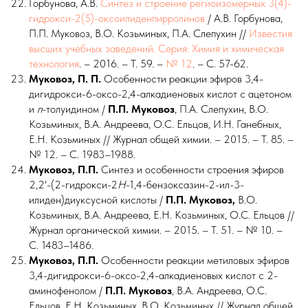
Горбунова, А.В.
Синтез и строение региоизомерных 3(4)-
гидрокси-2(5)-оксоилиденпирролинов
/ А.В. Горбунова,
П.П. Муковоз, В.О. Козьминых, П.А. Слепухин //
Известия
высших учебных заведений. Серия: Химия и химическая
технология
. – 2016. – Т. 59. –
№ 12
. – С. 57-62.
Муковоз, П. П.
Особенности реакции эфиров 3,4-
дигидрокси-6-оксо-2,4-алкадиеновых кислот с ацетоном
и
п
-толуидином /
П.П.
Муковоз
, П.А. Слепухин, В.О.
Козьминых, В.А. Андреева, О.С. Ельцов, И.Н. Ганебных,
Е.Н. Козьминых // Журнал общей химии. – 2015. – Т. 85. –
№ 12. – С. 1983–1988.
Муковоз, П.П.
Синтез и особенности строения эфиров
2,2'-(2-гидрокси-2
H
-1,4-бензоксазин-2-ил-3-
илиден)диуксусной кислоты /
П.П.
Муковоз,
В.О.
Козьминых, В.А. Андреева, Е.Н. Козьминых, О.С. Ельцов //
Журнал органической химии. – 2015. – Т. 51. – № 10. –
С. 1483–1486.
Муковоз, П.П.
Особенности реакции метиловых эфиров
3,4-дигидрокси-6-оксо-2,4-алкадиеновых кислот с 2-
аминофенолом /
П.П. Муковоз
, В.А. Андреева, О.С.
Ельцов, Е.Н. Козьминых, В.О. Козьминых // Журнал общей