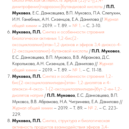
биологическая активность эфиров (2
z
)-2-[(2,4-
динитрофенил)гидразоно]бутандиовой кислоты
/
П.П.
Муковоз
, Е.С. Данковцева, В.П. Муковоз, П.А. Слепухин,
И.Н. Ганебных, А.Н. Сизенцов, Е.А. Данилова //
Журнал
общей химии
– 2019. – Т. 89. –
№ 1
. – С. 3-10.
Муковоз, П.П.
Синтез и особенности строения
биологически активных 1,2-бис(2-
оксоциклоалкил)этан-1,2-дионов и эфиров 3,4-диоксо-4-
(2-оксоциклоалкил)-бутановой кислоты
/
П.П. Муковоз
,
Е.С. Данковцева, В.П. Муковоз, В.В. Абрамова, Д.С.
Королькова, А.Н. Сизенцов, Е.А. Данилова //
Журнал
общей химии
– 2019. – Т. 89. –
№ 1
. – С. 11-18.
Муковоз, П.П.
Синтез и особенности строения 1,2-
бис(2-оксоциклоалкилиден)этан- 1,2-диолятов и 4-
алкокси-4-оксо- 1-(2-оксоциклоалкилиден)бут-2-ен-1,2-
диолятов натрия
/
П.П. Муковоз
, Е.С. Данковцева, В.П.
Муковоз, В.В. Абрамова, Н.А. Чигринева, Е.А. Данилова //
Журнал общей химии
– 2019. – Т. 89. –
№ 2
. – С. 223-
229.
Муковоз, П.П.
Cинтез, структура и биологическая
активность продуктов взаимодействия эфиров 3,4-