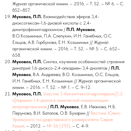
Журнал органической химии. – 2016. – Т. 52. – № 6. – С.
852–857.
Муковоз, П.П.
Взаимодействие эфиров 3,4-
диоксогексан-1,6-диовой кислоты с 2,4-
динитрофенилгидразином /
П.П.
Муковоз
,
В.О.Козьминых, П.А. Слепухин, И.Н. Ганебных, О.С.
Ельцов, А.В. Горбунова, Е.Н. Козьминых // Журнал
органической химии. – 2016. – Т. 52. – № 5. – С. 652–
658.
Муковоз, П.П.
Синтез, изучение особенностей строения
динатрий 1,6-диоксо-2,4-алкадиен-3,4-диолятов /
П.П.
Муковоз
, В.А. Андреева, В.О. Козьминых, О.С. Ельцов,
И.Н. Ганебных, Е.Н. Козьминых // Журнал органической
химии. – 2016. – Т. 52. – № 1. – С. 9–12.
Муковоз, П.П.
Участие 3-бензилгексагидропирроло[1,2-
а]пиразин-1,4-диона в химической коммуникации
микроорганизмов
/
П.П. Муковоз
, Е.В. Иванова, Н.Б.
Перунова, В.И. Баталов, О.В. Бухарин //
Вестник Южно-
Уральского государственного университета. Серия:
Химия
. – 2012. –
№ 36 (295)
. – С. 4-9.