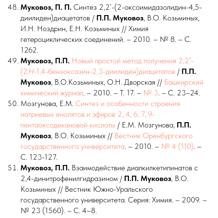
Муковоз, П. П.
Синтез 2,2’-(2-оксоимидазолидин-4,5-
диилиден)диацетатов /
П.П.
Муковоз
, В.О. Козьминых,
И.Н. Ноздрин, Е.Н. Козьминых // Химия
гетероциклических соединений.
– 2010. – № 8. – С.
1262.
Муковоз, П.П.
Новый простой метод получения 2,2′-
(2
H
-1,4-бензоксазин-2,3-диилиден)диацетатов
/
П.П.
Муковоз
, В.О.Козьминых, О.Н. Дворская //
Башкирский
химический журнал
. – 2010. – Т. 17. –
№ 3
. – С. 23–24.
Мозгунова, Е.М.
Синтез и особенности строения
натриевых енолятов и эфиров 2, 4, 6, 7, 9-
пентаоксодекановой кислоты
/ Е.М. Мозгунова,
П.П.
Муковоз
, В.О. Козьминых //
Вестник Оренбургского
государственного университета
. – 2010. –
№ 4 (110)
. –
С. 123-127.
Муковоз, П.П.
Взаимодействие диалкилкетипинатов с
2,4-динитрофенилгидразином /
П.П. Муковоз
, В.О.
Козьминых // Вестник Южно-Уральского
государственного университета. Серия: Химия. – 2009. –
№ 23 (1560). – С. 4–8.