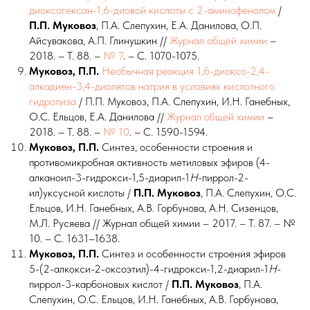
диоксогексан-1,6-диовой кислоты с 2-аминофенолом
/
П.П. Муковоз
, П.А. Слепухин, Е.А. Данилова, О.П.
Айсувакова, А.П. Глинушкин //
Журнал общей химии
–
2018. – Т. 88. –
№ 7
. – С. 1070-1075.
Муковоз, П.П.
Необычная реакция 1,6-диоксо-2,4-
алкадиен-3,4-диолятов натрия в условиях кислотного
гидролиза
/ П.П. Муковоз, П.А. Слепухин, И.Н. Ганебных,
О.С. Ельцов, Е.А. Данилова //
Журнал общей химии
–
2018. – Т. 88. –
№ 10
. – С. 1590-1594.
Муковоз, П.П.
Синтез, особенности строения и
противомикробная активность метиловых эфиров (4-
алканоил-3-гидрокси-1,5-диарил-1
H
-пиррол-2-
ил)уксусной кислоты /
П.П.
Муковоз
, П.А. Слепухин, О.С.
Ельцов, И.Н. Ганебных, А.В. Горбунова, А.Н. Сизенцов,
М.Л. Русяева // Журнал общей химии – 2017. – Т. 87. – №
10. – С. 1631–1638.
Муковоз, П.П.
Синтез и особенности строения эфиров
5-(2-алкокси-2-оксоэтил)-4-гидрокси-1,2-диарил-1
H
-
пиррол-3-карбоновых кислот /
П.П.
Муковоз
, П.А.
Слепухин, О.С. Ельцов, И.Н. Ганебных, А.В. Горбунова,