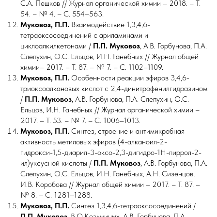
С.А. Пешков //
Журнал органической химии – 2018. – Т.
54. – № 4. – С. 554–563.
Муковоз, П.П.
Взаимодействие 1,3,4,6-
тетраоксосоединений с ариламинами и
циклоалкилкетонами /
П.П.
Муковоз
, А.В. Горбунова, П.А.
Слепухин, О.С. Ельцов, И.Н. Ганебных //
Журнал общей
химии– 2017. – Т. 87. – № 7. – С. 1102–1109.
Муковоз, П.П.
Особенности реакции эфиров 3,4,6-
триоксоалкановых кислот с 2,4-динитрофенилгидразином
/
П.П.
Муковоз
, А.В. Горбунова, П.А. Слепухин, О.С.
Ельцов, И.Н. Ганебных //
Журнал органической химии –
2017. – Т. 53. – № 7. – С. 1006–1013.
Муковоз, П.П.
Синтез, строение и антимикробная
активность метиловых эфиров (4-алканоил-2-
гидрокси-1,5-диарил-3-оксо-2,3-дигидро-1H-пиррол-2-
ил)уксусной кислоты /
П.П.
Муковоз
, А.В. Горбунова, П.А.
Слепухин, О.С. Ельцов, И.Н. Ганебных, А.Н. Сизенцов,
И.В. Коробова //
Журнал общей химии – 2017. – Т. 87. –
№ 8. – С. 1281–1288.
Муковоз, П.П.
Синтез 1,3,4,6-тетраоксосоединений /
П.П.
Муковоз
, В.О.Козьминых, А.В. Горбунова, П.А.