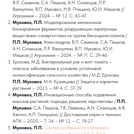
В.Л. Семенов, С.А. Пешков, А.Н. Сизенцов, Л.Р.
Валиуллин, В.П. Муковоз, Н.В. Птицына, Ю.И. Мешков //
Агрохимия – 2024. – № 12. С. 43-47.
Муковоз, П.П.
Моделирование механизмов
блокирования ферментов, разрушающих пиретроиды
веществами-синергистами из группы бензодиоксоланов /
П.П.
Муковоз
, Александров, В.Л. Семенов, С.А. Пешков,
А.Н. Сизенцов, Л.Р. Валиуллин, В.П. Муковоз, Ю.И.
Мешков // Агрохимия – 2024. – № 11. С. 39-46.
Ерохова, М.Д. Бактериальный рак и вилт томата –
опасное заболевание в условиях устойчивой
интенсификации сельского хозяйства / М.Д. Ерохова,
П.П. Муковоз
, М.А. Кузнецова // Защита и карантин
растений – 2023. – № 4. С. 37-39.
Муковоз, П.П.
Иновационные способы подавления
микозов растений: подходы, решения, перспективы /
П.П.
Муковоз
, С.А. Пешков, Т.В. Левенец, А.Н. Сизенцов, А.В.
Квитко, А.П. Глинушкин // Достижения науки и техники
АПК – 2020. – Т. 34. - № 12. – С. 19-27
Муковоз, П.П.
Синтез, особенности строения и