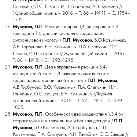
Слепухин, О.С. Ельцов, И.Н. Ганебных, А.В. Кузьмин //
Журнал общей химии. – 2016. – Т. 86. – № 11. – С. 1784–
1793.
Муковоз, П.П.
Реакция эфиров 3,4-дигидрокси-2,4-
гексадиен-1,6-диовой кислоты с гидразидом
антраниловой кислоты /
П.П.
Муковоз
, В.О.Козьминых,
А.В. Горбунова, Е.Н. Козьминых, П.А. Слепухин, О.С.
Ельцов, И.Н. Ганебных // Журнал общей химии. – 2016. –
Т. 86. – № 8. – С. 1293–1298.
Муковоз, П.П.
Два направления реакции 3,4-
дигидрокси-6-оксо-2,4-алкадиеновых кислот с
гидразидом антраниловой кислоты /
П.П.
Муковоз
,
А.В.Горбунова, В.О. Козьминых, П.А. Слепухин, И.Н.
Ганебных, О.С. Ельцов, Е.Н. Козьминых //Журнал
органической химии. – 2016. – Т. 52. – № 7. – С. 999–
1005.
Муковоз, П.П.
Особенности взаимодействия 1,3,4,6-
тетракетонов с
п
-толуидином и бензальдегидом /
П.П.
Муковоз
, В.О.Козьминых, А.В. Горбунова, Е.Н.
Козьминых, П.А. Слепухин, И.Н. Ганебных, О.С. Ельцов //