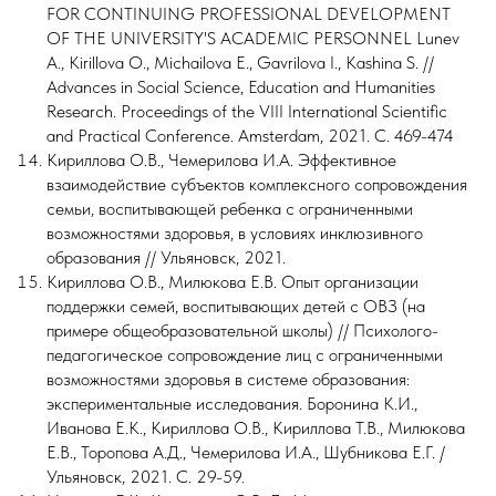
FOR CONTINUING PROFESSIONAL DEVELOPMENT
OF THE UNIVERSITY'S ACADEMIC PERSONNEL Lunev
A., Kirillova O., Miсhailova E., Gavrilova I., Kashina S. //
Advances in Social Science, Education and Humanities
Research. Proceedings of the VIII International Scientific
and Practical Conference. Amsterdam, 2021. С. 469-474
Кириллова О.В., Чемерилова И.А. Эффективное
взаимодействие субъектов комплексного сопровождения
семьи, воспитывающей ребенка с ограниченными
возможностями здоровья, в условиях инклюзивного
образования // Ульяновск, 2021.
Кириллова О.В., Милюкова Е.В. Опыт организации
поддержки семей, воспитывающих детей с ОВЗ (на
примере общеобразовательной школы) // Психолого-
педагогическое сопровождение лиц с ограниченными
возможностями здоровья в системе образования:
экспериментальные исследования. Боронина К.И.,
Иванова Е.К., Кириллова О.В., Кириллова Т.В., Милюкова
Е.В., Торопова А.Д., Чемерилова И.А., Шубникова Е.Г. /
Ульяновск, 2021. С. 29-59.