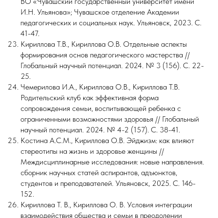
ВО «Чувашский государственный университет имени
И.Н. Ульянова»; Чувашское отделение Академии
педагогических и социальных наук. Ульяновск, 2023. С.
41-47.
Кириллова Т.В., Кириллова О.В. Отдельные аспекты
формирования основ педагогического мастерства //
Глобальный научный потенциал. 2024. № 3 (156). С. 22-
25.
Чемерилова И.А., Кириллова О.В., Кириллова Т.В.
Родительский клуб как эффективная форма
сопровождения семьи, воспитывающей ребенка с
ограниченными возможностями здоровья // Глобальный
научный потенциал. 2024. № 4-2 (157). С. 38-41.
Костина А.С.М., Кириллова О.В. Эйджизм: как влияют
стереотипы на жизнь и здоровье женщины //
Междисциплинарные исследования: новые направления.
сборник научных статей аспирантов, адъюнктов,
студентов и преподавателей. Ульяновск, 2025. С. 146-
152.
Кириллова Т. В., Кириллова О. В. Условия интеграции
взаимодействия общества и семьи в преодолении