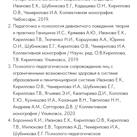
Иванова Е.К., Шубникова Е.Г., Кадышева О.Н., Кириллова
О.В., Чемерилова И.А. Коллективная монография.
Чебоксары, 2019.
Педагогика и психология девиантного поведения: теория
и практика Ганишина И.С., Кряжева А.Ю., Иванова Е.К.,
Кириллова Т.В., Ткаченко Н.И., Коршунова А.А., Юрина
О.И., Шубникова Е.Г., Кириллова О.В., Чемерилова И.А.
Коллективная монография / Научн. ред. О.В.Кириллова,
Т.В. Кириллова. Ульяновск, 2019.
Психолого-педагогическое сопровождение лиц с
ограниченными возможностями здоровья в системе
образования и пенитенциарной системе Иванова Е.К.,
Кириллова О.В., Чемерилова И.А., Шубникова Е.Г.,
Кириллова Т.В., Ягьяева Э.И., Квалтырева Д.И., Холопова
Е.Ю., Кузнецова И.А., Казанцев В.Н., Тавтилова Н.Н.,
Андреев А.М., Сатторова Д.В. // Коллективная
монография / Ульяновск, 2020
Боронина К.И., Иванова Е.К., Кириллова О.В., Кириллова
Т.В., Милюкова Е.В., Торопова А.Д., Чемерилова И.А.,
Шубникова Е.Г. Психолого-педагогическое