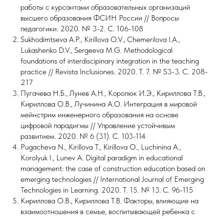
работы с курсантами образовательных организаций
высшего образования ФСИН России // Вопросы
педагогики. 2020. № 3-2. С. 106-108
Sukhodimtseva A.P., Kirillova O.V., Chemerilova I.A.,
Lukashenko D.V., Sergeeva M.G. Methodological
foundations of interdiscipinary integration in the teaching
practice // Revista Inclusiones. 2020. Т. 7. № S3-3. С. 208-
217
Пугачева Н.Б., Лунев А.Н., Королюк И.Э., Кириллова Т.В.,
Кириллова О.В., Лучинина А.О. Интеграция в мировой
мейнстрим инженерного образования на основе
цифровой парадигмы // Управление устойчивым
развитием. 2020. № 6 (31). С. 103-114
Pugacheva N., Kirillova T., Kirillova O., Luchinina A.,
Korolyuk I., Lunev A. Digital paradigm in educational
management: the case of construction education based on
emerging technologies // International Journal of Emerging
Technologies in Learning. 2020. Т. 15. № 13. С. 96-115
Кириллова О.В., Кириллова Т.В. Факторы, влияющие на
взаимоотношения в семье, воспитывающей ребенка с