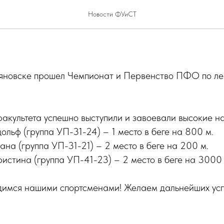
во ПФО по легкой атлетике
Новости ФУиСТ
ьяновске прошел Чемпионат и Первенство ПФО по лег
акультета успешно выступили и завоевали высокие н
льф (группа УП-31-24) – 1 место в беге на 800 м.
на (группа УП-31-21) – 2 место в беге на 200 м.
истина (группа УП-41-23) – 2 место в беге на 3000 
димся нашими спортсменами! Желаем дальнейших усп