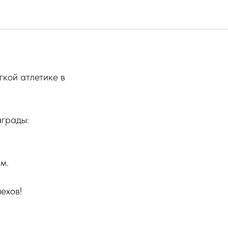
кой атлетике в
аграды:
м.
ехов!