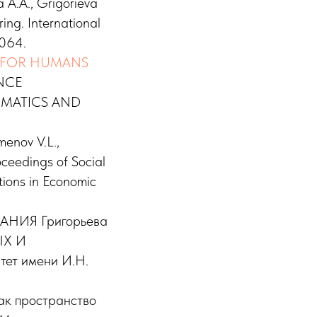
A., Grigorieva
ing. International
2064.
 FOR HUMANS
ENCE
MATICS AND
menov V.L.,
ceedings of Social
tions in Economic
ИЯ Григорьева
ЫХ И
тет имени И.Н.
ак пространство