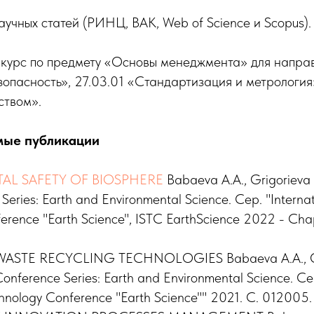
аучных статей (РИНЦ, ВАК, Web of Science и Scopus).
 курс по предмету «Основы менеджмента» для напра
опасность», 27.03.01 «Стандартизация и метрология
ством».
мые публикации
L SAFETY OF BIOSPHERE
Babaeva A.A., Grigorieva 
eries: Earth and Environmental Science. Сер. "Interna
erence "Earth Science", ISTC EarthScience 2022 - Cha
TE RECYCLING TECHNOLOGIES Babaeva A.A., Grig
nference Series: Earth and Environmental Science. Сер
hnology Conference "Earth Science"" 2021. С. 012005.