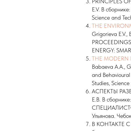
PRINCIPLES OF
E.V. В сборнике:
Science and Te
THE ENVIRON
Grigorieva E.V.
PROCEEDINGS
ENERGY: SMARTI
THE MODERN 
Babaeva A.A., Gr
and Behavioural
Studies, Scienc
АСПЕКТЫ РАЗ
Е.В. В сборн
СПЕЦИАЛИСТОВ. 
Ульянова. Чебок
В КОНТАКТЕ С 