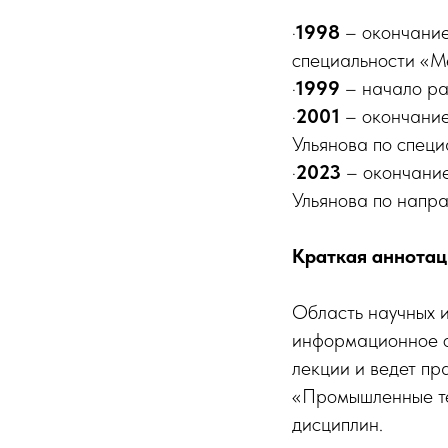
·
1998
– окончание
специальности «М
·
1999
– начало ра
·
2001
– окончание
Ульянова по спец
·
2023
– окончание
Ульянова по напра
Краткая аннотац
Область научных и
информационное о
лекции и ведет п
«Промышленные те
дисциплин.