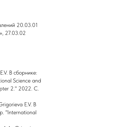
влений 20.03.01
», 27.03.02
E.V. В сборнике:
tional Science and
pter 2." 2022. С.
orieva E.V. В
. "International