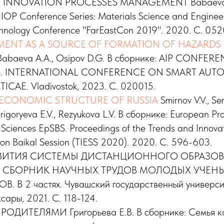
 INNOVATION PROCESSES MANAGEMENT Babaeva A.
 IOP Conference Series: Materials Science and Engineer
chnology Conference "FarEastCon 2019". 2020. С. 05
MENT AS A SOURCE OF FORMATION OF HAZARDS
, Babaeva A.A., Osipov D.G. В сборнике: AIP CONFER
. INTERNATIONAL CONFERENCE ON SMART AUTO
CAE. Vladivostok, 2023. С. 020015.
ECONOMIC STRUCTURE OF RUSSIA
Smirnov V.V., Se
igoryeva E.V., Rezyukova L.V. В сборнике: European Pro
 Sciences EpSBS. Proceedings of the Trends and Innova
e on Baikal Session (TIESS 2020). 2020. С. 596-603.
ВИТИЯ СИСТЕМЫ ДИСТАНЦИОННОГО ОБРАЗОВАН
ике: СБОРНИК НАУЧНЫХ ТРУДОВ МОЛОДЫХ УЧЕН
В 2 частях. Чувашский государственный универси
сары, 2021. С. 118-124.
РОДИТЕЛЯМИ Григорьева Е.В. В сборнике: Семья к