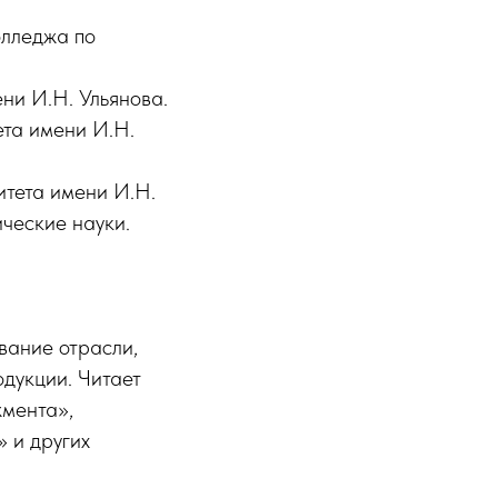
олледжа по
ни И.Н. Ульянова.
ета имени И.Н.
итета имени И.Н.
ческие науки.
вание отрасли,
дукции. Читает
жмента»,
 и других