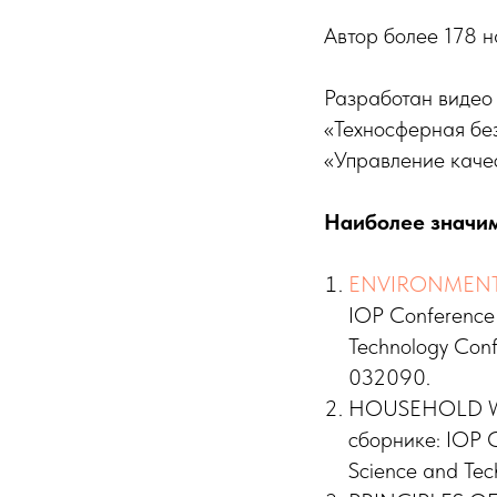
Автор более 178 н
Разработан видео
«Техносферная без
«Управление каче
Наиболее значи
ENVIRONMENTA
IOP Conference S
Technology Conf
032090.
HOUSEHOLD WAS
сборнике: IOP Co
Science and Tec