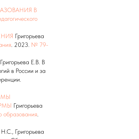
АЗОВАНИЯ В
дагогического
ЕНИЯ
Григорьева
ания
. 2023.
№ 79-
горьева Е.В. В
гий в России и за
еренции.
ЕМЫ
ОРМЫ
Григорьева
о образования
.
Н.С., Григорьева