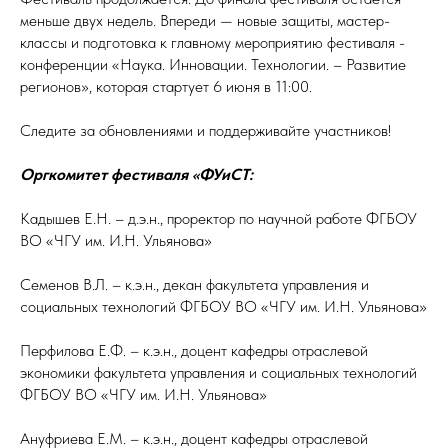
меньше двух недель. Впереди — новые защиты, мастер-
классы и подготовка к главному мероприятию фестиваля -
конференции «Наука. Инновации. Технологии. – Развитие
регионов», которая стартует 6 июня в 11:00.
Следите за обновлениями и поддерживайте участников!
Оргкомитет фестиваля «ФУиСТ:
Кадышев Е.Н. – д.э.н., проректор по научной работе ФГБОУ
ВО «ЧГУ им. И.Н. Ульянова»
Семенов В.Л. – к.э.н., декан факультета управления и
социальных технологий ФГБОУ ВО «ЧГУ им. И.Н. Ульянова»
Перфилова Е.Ф. – к.э.н., доцент кафедры отраслевой
экономики факультета управления и социальных технологий
ФГБОУ ВО «ЧГУ им. И.Н. Ульянова»
Ануфриева Е.М. – к.э.н., доцент кафедры отраслевой