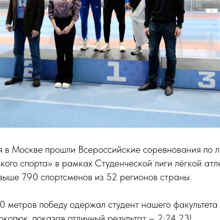
я в Москве прошли Всероссийские соревнования по л
кого спорта» в рамках Студенческой лиги лёгкой атле
выше 790 спортсменов из 52 регионов страны.
 метров победу одержал студент нашего факультета 
копюк, показав отличный результат – 2:24.23!