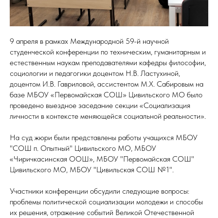
9 апреля в рамках Международной 59-й научной
студенческой конференции по техническим, гуманитарным и
естественным наукам преподавателями кафедры философии,
социологии и педагогики доцентом Н.В. Ластухиной,
доцентом И.В. Гавриловой, ассистентом М.Х. Сабировым на
базе МБОУ «Первомайская СОШ» Цивильского МО было
проведено выездное заседание секции «Социализация
личности в контексте меняющейся социальной реальности».
На суд жюри были представлены работы учащихся МБОУ
"СОШ п. Опытный" Цивильского МО, МБОУ
«Чиричкасинская ООШ», МБОУ "Первомайская СОШ"
Цивильского МО, МБОУ "Цивильская СОШ №1".
Участники конференции обсудили следующие вопросы:
проблемы политической социализации молодежи и способы
их решения, отражение событий Великой Отечественной