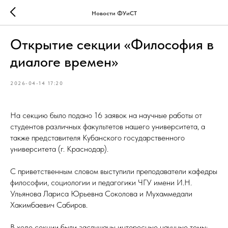
Новости ФУиСТ
Открытие секции «Философия в
диалоге времен»
2026-04-14 17:20
На секцию было подано 16 заявок на научные работы от
студентов различных факультетов нашего университета, а
также представителя Кубанского государственного
университета (г. Краснодар).
С приветственным словом выступили преподаватели кафедры
философии, социологии и педагогики ЧГУ имени И.Н.
Ульянова Лариса Юрьевна Соколова и Мухаммедали
Хакимбаевич Сабиров.
В ходе секции были заслушаны интересные научные темы: