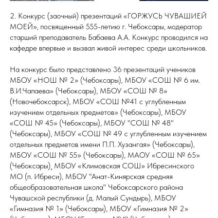
2. Конкурс (заочный) презентаций «ГОРЖУСЬ ЧУВАШИЕЙ
МОЕЙ», посвященный 555-летию г. Чебоксары, модератор
старший преподаватель Бабаева А.А. Конкурс проводился на
кафедре впервые и вызвал живой интерес среди школьников.
На конкурс было представлено 36 презентаций учеников
МБОУ «НОШ № 2» (Чебоксары), МБОУ «СОШ № 6 им.
В.И.Чапаева» (Чебоксары), МБОУ «СОШ № 8»
(Новочебоксарск), МБОУ «СОШ №41 с углубленным
изучением отдельных предметов» (Чебоксары), МБОУ
«СОШ № 45» (Чебоксары), МБОУ "СОШ № 48"
(Чебоксары), МБОУ «СОШ № 49 с углубленным изучением
отдельных предметов имени П.П. Хузангая» (Чебоксары),
МБОУ «СОШ № 55» (Чебоксары), МАОУ «СОШ № 65»
(Чебоксары)¸ МБОУ «Климовская СОШ» Ибресинского
МО (п. Ибреси), МБОУ "Анат-Кинярская средняя
общеобразовательная школа" Чебоксарского района
Чувашской республики (д. Малый Сундырь), МБОУ
«Гимназия № 1» (Чебоксары), МБОУ «Гимназия № 2»