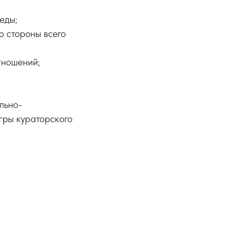
еды;
о стороны всего
тношений;
льно-
гры кураторского