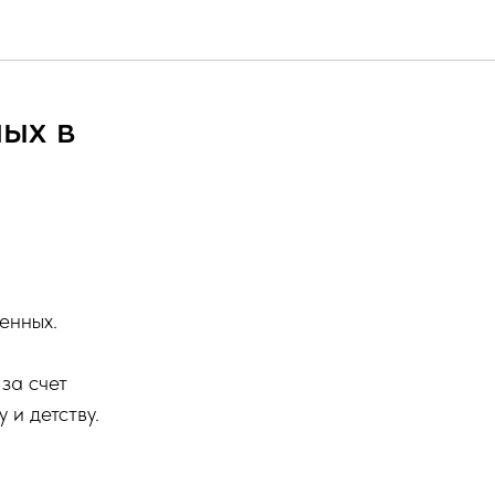
ных в
енных.
за счет
и детству.