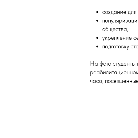
создание для
популяризаци
общества;
укрепление с
подготовку ст
На фото студенты 
реабилитационном
часа, посвященны