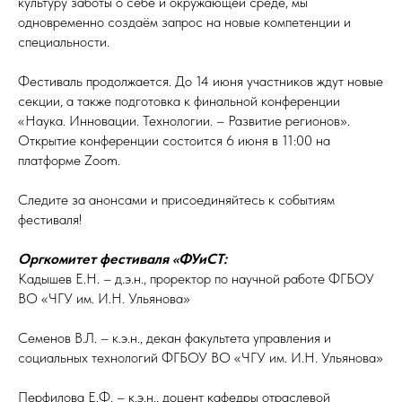
культуру заботы о себе и окружающей среде, мы
одновременно создаём запрос на новые компетенции и
специальности.
Фестиваль продолжается. До 14 июня участников ждут новые
секции, а также подготовка к финальной конференции
«Наука. Инновации. Технологии. – Развитие регионов».
Открытие конференции состоится 6 июня в 11:00 на
платформе Zoom.
Следите за анонсами и присоединяйтесь к событиям
фестиваля!
Оргкомитет фестиваля «ФУиСТ:
Кадышев Е.Н. – д.э.н., проректор по научной работе ФГБОУ
ВО «ЧГУ им. И.Н. Ульянова»
Семенов В.Л. – к.э.н., декан факультета управления и
социальных технологий ФГБОУ ВО «ЧГУ им. И.Н. Ульянова»
Перфилова Е.Ф. – к.э.н., доцент кафедры отраслевой