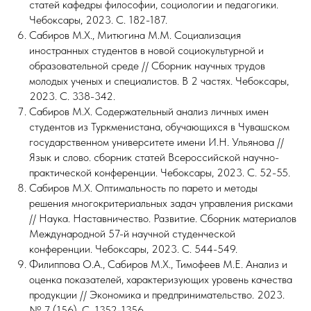
статей кафедры философии, социологии и педагогики.
Чебоксары, 2023. С. 182-187.
Сабиров М.Х., Митюгина М.М. Социализация
иностранных студентов в новой социокультурной и
образовательной среде // Сборник научных трудов
молодых ученых и специалистов. В 2 частях. Чебоксары,
2023. С. 338-342.
Сабиров М.Х. Содержательный анализ личных имен
студентов из Туркменистана, обучающихся в Чувашском
государственном университете имени И.Н. Ульянова //
Язык и слово. сборник статей Всероссийской научно-
практической конференции. Чебоксары, 2023. С. 52-55.
Сабиров М.Х. Оптимальность по парето и методы
решения многокритериальных задач управления рисками
// Наука. Наставничество. Развитие. Сборник материалов
Международной 57-й научной студенческой
конференции. Чебоксары, 2023. С. 544-549.
Филиппова О.А., Сабиров М.Х., Тимофеев М.Е. Анализ и
оценка показателей, характеризующих уровень качества
продукции // Экономика и предпринимательство. 2023.
№ 7 (156). С. 1352-1356.