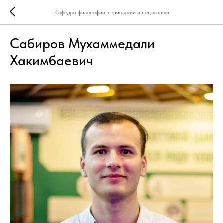
Кафедра философии, социологии и педагогики
Сабиров Мухаммедали
Хакимбаевич