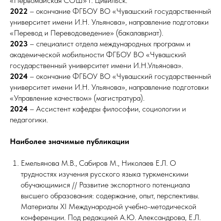
«Первомайская СОШ» г. Цивильск.
2022
– окончание ФГБОУ ВО «Чувашский государственный
университет имени И.Н. Ульянова», направление подготовки
«Перевод и Переводоведение» (бакалавриат).
2023
– специалист отдела международных программ и
академической мобильности ФГБОУ ВО «Чувашский
государственный университет имени И.Н.Ульянова».
2024
– окончание ФГБОУ ВО «Чувашский государственный
университет имени И.Н. Ульянова», направление подготовки
«Управление качеством» (магистратура).
2024
– Ассистент кафедры философии, социологии и
педагогики.
Наиболее значимые публикации
Емельянова М.В., Сабиров М., Николаев Е.Л. О
трудностях изучения русского языка туркменскими
обучающимися // Развитие экспортного потенциала
высшего образования: содержание, опыт, перспективы.
Материалы XI Международной учебно-методической
конференции. Под редакцией А.Ю. Александрова, Е.Л.