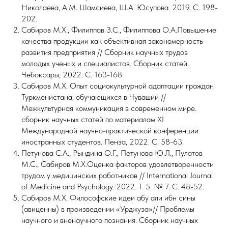
Николаева, А.М. Шамсиева, Ш.А. Юсупова. 2019. С. 198-
202.
Сабиров М.Х., Филиппов З.С., Филиппова О.А.Повышение
качества продукции как объективная закономерность
развития предприятия // Сборник научных трудов
молодых ученых и специалистов. Сборник статей.
Чебоксары, 2022. С. 163-168.
Сабиров М.Х. Опыт социокультурной адаптации граждан
Туркменистана, обучающихся в Чувашии //
Межкультурная коммуникация в современном мире.
сборник научных статей по материалам XI
Международной научно-практической конференции
иностранных студентов. Пенза, 2022. С. 58-63.
Петунова С.А., Рындина О.Г., Петунова Ю.Л., Пулатов
М.С., Сабиров М.Х.Оценка факторов удовлетворенности
трудом у медицинских работников // International Journal
of Medicine and Psychology. 2022. Т. 5. № 7. С. 48-52.
Сабиров М.Х. Философские идеи абу али ибн сины
(авиценны) в произведении «Урджуза»// Проблемы
научного и вненаучного познания. Сборник научных