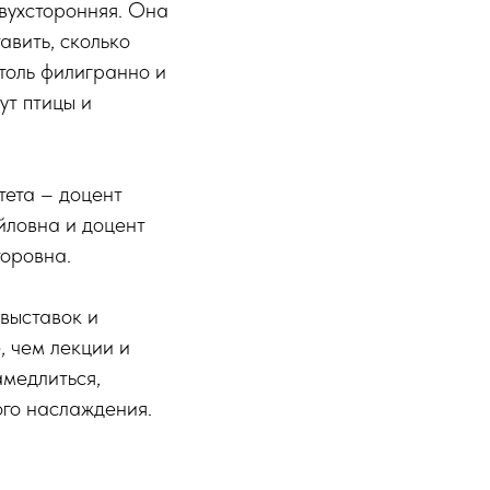
двухсторонняя. Она
авить, сколько
толь филигранно и
ут птицы и
тета – доцент
йловна и доцент
оровна.
выставок и
, чем лекции и
амедлиться,
ого наслаждения.