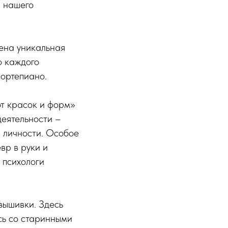
в нашего
лена уникальная
о каждого
фортепиано.
т красок и форм»
деятельности –
 личности. Особое
вр в руки и
 психологи
вышивки. Здесь
сь со старинными