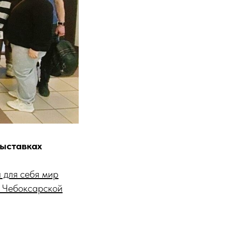
выставках
и для себя мир
в Чебоксарской