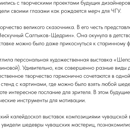
мились с творческими проектами будущих дизайнеро
дели своими глазами как рождается мерч для ЧГУ.
ворчество великого сказочника. В его честь представ
Нескучный Салтыков-Щедрин». Она окунула в детств
ставке можно было даже прикоснуться к старинному 
атлила персональная художественная выставка «Шепо
новой). Удивительно, как совершенно разные виды 
ственное творчество гармонично сочетаются в одной
стенд с картинами, где можно было взять любой шеде
оте интересное послание для зрителя. В этом будущие
ческие инструменты для мотивации.
ский калейдоскоп выставок композициями чувашской 
и увидели шедевры чувашских мастериц, познакомили