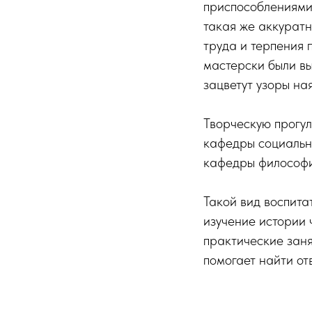
приспособлениями 
такая же аккуратн
труда и терпения 
мастерски были вы
зацветут узоры ная
Творческую прогул
кафедры социальн
кафедры философи
Такой вид воспита
изучение истории 
практические занят
помогает найти от