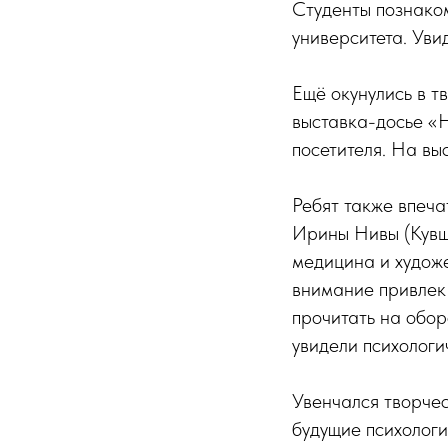
Студенты познако
университета. Уви
Ещё окунулись в т
выставка-досье «
посетителя. На вы
Ребят также впеч
Ирины Нивы (Кувши
медицина и художе
внимание привлек 
прочитать на обор
увидели психологи
Увенчался творче
будущие психолог