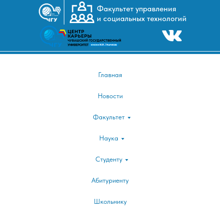
Факультет управления
и социальных технологий
I
|25-26 апреля XXII Международная научно
веке"|
Главная
Новости
Факультет
Наука
Студенту
Абитуриенту
Школьнику