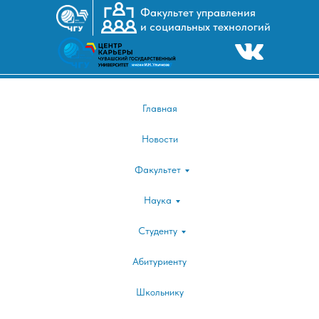
Факультет управления
и социальных технологий
I
|25-26 апреля XXII Международная научно
веке"|
Главная
Новости
Факультет
Наука
Студенту
Абитуриенту
Школьнику